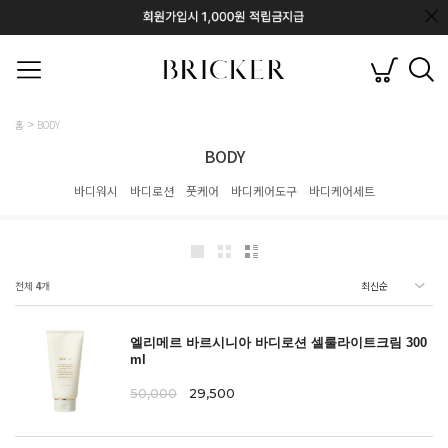
홈
BODY
BODY
바디워시
바디로션
풋케어
바디케어도구
바디케어세트
전체
4
개
엘리메르 바르시니아 바디로션 셀룰라이트크림 300
ml
50,000
29,500