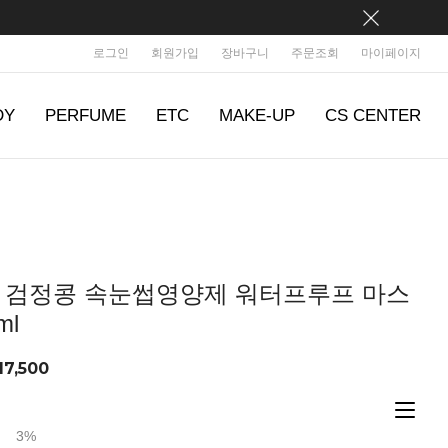
로그인
회원가입
장바구니
주문조회
마이페이지
DY
PERFUME
ETC
MAKE-UP
CS CENTER
 검정콩 속눈썹영양제 워터프루프 마스
ml
17,500
3%