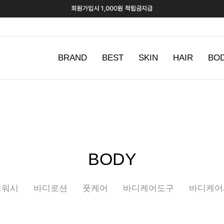
BRAND
BEST
SKIN
HAIR
BO
BODY
디워시
바디로션
풋케어
바디케어도구
바디케어