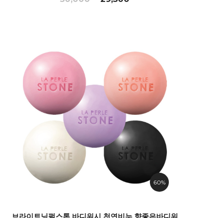
60%
브라이트닝펄스톤 바디워시 천연비누 향좋은바디워