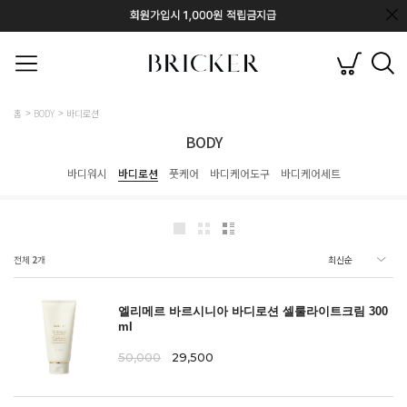
홈
BODY
바디로션
BODY
바디워시
바디로션
풋케어
바디케어도구
바디케어세트
전체
2
개
엘리메르 바르시니아 바디로션 셀룰라이트크림 300
ml
50,000
29,500