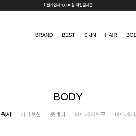
BRAND
BEST
SKIN
HAIR
BO
BODY
디워시
바디로션
풋케어
바디케어도구
바디케어