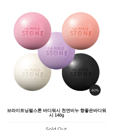
60%
브라이트닝펄스톤 바디워시 천연비누 향좋은바디워
시 140g
Sold Out